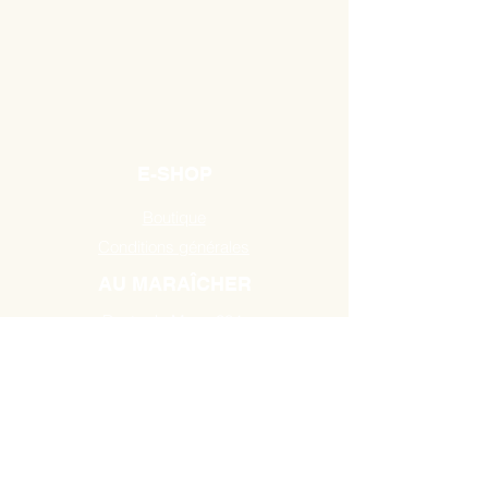
E-SHOP
Boutique
Conditions générales
AU MARAÎCHER
Route de Mons 384,
7131 Binche / Waudrez
Tél:
0493 18 10 19
HEURES D'OUVERTURE
A partir du Mardi de 10H00 à 18H30
jusau'au samedi de 9H00 à 18H30.