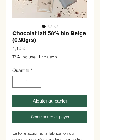
Chocolat lait 58% bio Belge
(0,90grs)
Prix
4,10 €
TVA Incluse
|
Livraison
Quantité
*
Ajouter au panier
Commander et payer
La torréfaction et la fabrication du
chocolat sont réalisés dans leur atelier