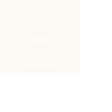
E-SHOP
Boutique
Conditions générales
AU MARAÎCHER
Route de Mons 384,
7131 Binche / Waudrez
Tél:
0493 18 10 19
HEURES D'OUVERTURE
A partir du Mardi de 10H00 à 18H30
jusau'au samedi de 9H00 à 18H30.