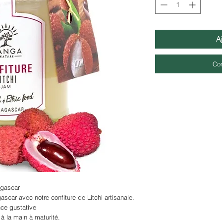
A
Co
agascar
car avec notre confiture de Litchi artisanale.
nce gustative
 à la main à maturité.