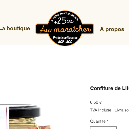
La boutique
A propos
Confiture de Li
Prix
6,50 €
TVA Incluse
|
Livrais
Quantité
*