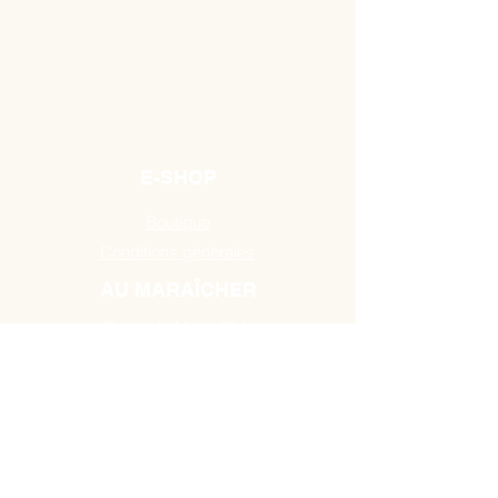
E-SHOP
Boutique
Conditions générales
AU MARAÎCHER
Route de Mons 384,
7131 Binche / Waudrez
Tél:
0493 18 10 19
HEURES D'OUVERTURE
A partir du Mardi de 10H00 à 18H30
jusau'au samedi de 9H00 à 18H30.