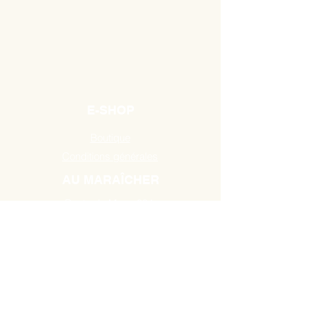
E-SHOP
Boutique
Conditions générales
AU MARAÎCHER
Route de Mons 384,
7131 Binche / Waudrez
Tél:
0493 18 10 19
HEURES D'OUVERTURE
A partir du Mardi de 10H00 à 18H30
jusau'au samedi de 9H00 à 18H30.