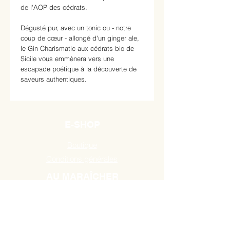
de l'AOP des cédrats.
Dégusté pur, avec un tonic ou - notre
coup de cœur - allongé d'un ginger ale,
le Gin Charismatic aux cédrats bio de
Sicile vous emmènera vers une
escapade poétique à la découverte de
saveurs authentiques.
E-SHOP
Boutique
Conditions générales
AU MARAÎCHER
Route de Mons 384,
7131 Binche / Waudrez
Tél:
0493 18 10 19