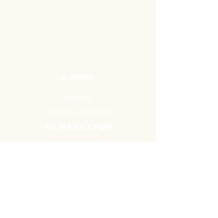
E-SHOP
Boutique
Conditions générales
AU MARAÎCHER
Route de Mons 384,
7131 Binche / Waudrez
Tél:
0493 18 10 19
HEURES D'OUVERTURE
A partir du Mardi de 10H00 à 18H30
jusau'au samedi de 9H00 à 18H30.