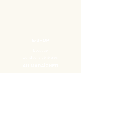
E-SHOP
Boutique
Conditions générales
AU MARAÎCHER
Route de Mons 384,
7131 Binche / Waudrez
Tél:
0493 18 10 19
HEURES D'OUVERTURE
A partir du Mardi de 10H00 à 18H30
jusau'au samedi de 9H00 à 18H30.