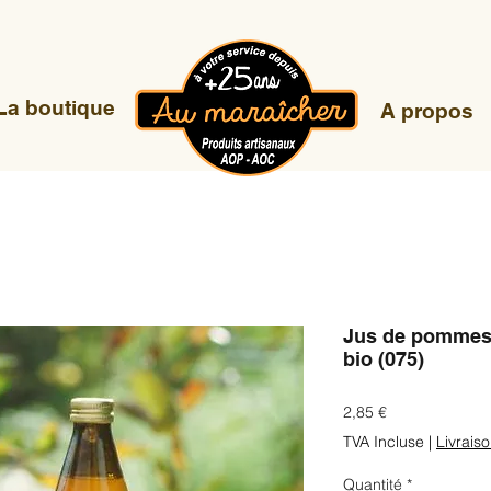
La boutique
A propos
Jus de pommes 
bio (075)
Prix
2,85 €
TVA Incluse
|
Livrais
Quantité
*