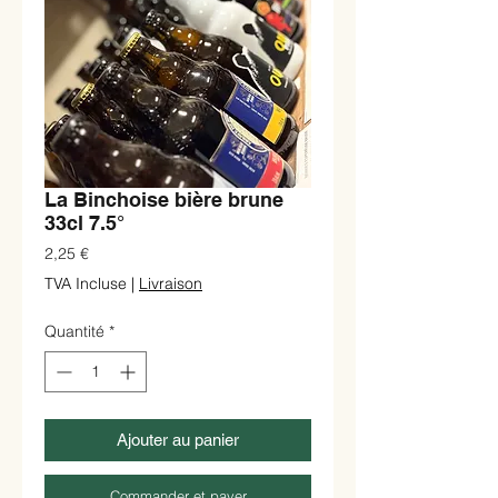
La Binchoise bière brune
33cl 7.5°
Prix
2,25 €
TVA Incluse
|
Livraison
Quantité
*
Ajouter au panier
Commander et payer