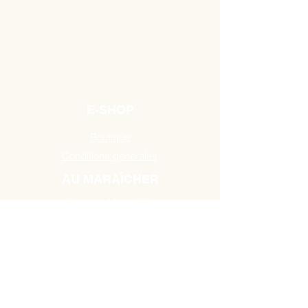
E-SHOP
Boutique
Conditions générales
AU MARAÎCHER
Route de Mons 384,
7131 Binche / Waudrez
Tél:
0493 18 10 19
HEURES D'OUVERTURE
A partir du Mardi de 10H00 à 18H30
jusau'au samedi de 9H00 à 18H30.