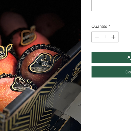
Quantité
*
A
Co