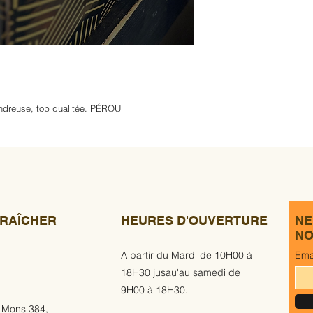
landreuse, top qualitée. PÉROU
RAÎCHER
HEURES D'OUVERTURE
NE
NO
A partir du Mardi de 10H00 à
Ema
18H30 jusau'au samedi de
9H00 à 18H30.
 Mons 384,