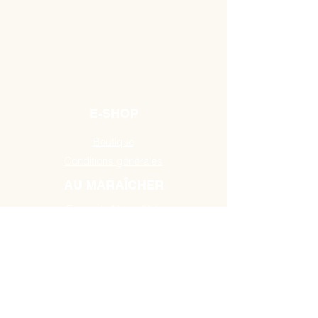
E-SHOP
Boutique
Conditions générales
AU MARAÎCHER
Route de Mons 384,
7131 Binche / Waudrez
Tél:
0493 18 10 19
HEURES D'OUVERTURE
A partir du Mardi de 10H00 à 18H30
jusau'au samedi de 9H00 à 18H30.