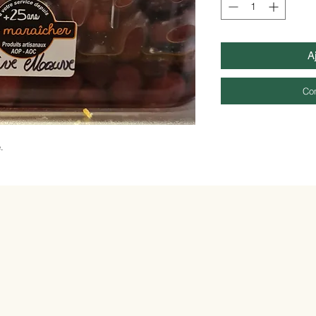
A
Co
ve.