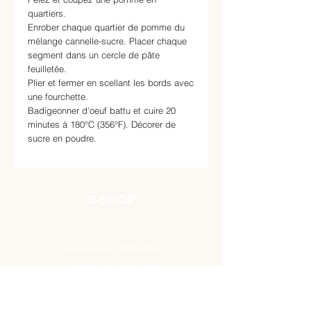
quartiers.
Enrober chaque quartier de pomme du
mélange cannelle-sucre. Placer chaque
segment dans un cercle de pâte
feuilletée.
Plier et fermer en scellant les bords avec
une fourchette.
Badigeonner d'oeuf battu et cuire 20
minutes à 180°C (356°F). Décorer de
sucre en poudre.
E-SHOP
Boutique
Conditions générales
AU MARAÎCHER
Route de Mons 384,