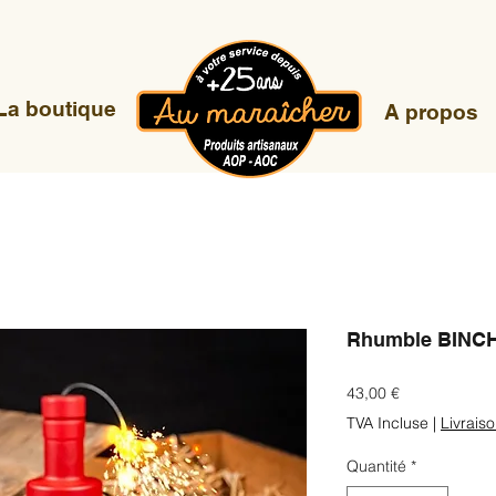
La boutique
A propos
Rhumble BINC
Prix
43,00 €
TVA Incluse
|
Livrais
Quantité
*