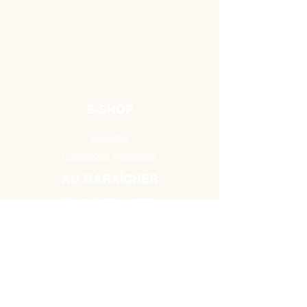
E-SHOP
Boutique
Conditions générales
AU MARAÎCHER
Route de Mons 384,
7131 Binche / Waudrez
Tél:
0493 18 10 19
HEURES D'OUVERTURE
A partir du Mardi de 10H00 à 18H30
jusau'au samedi de 9H00 à 18H30.