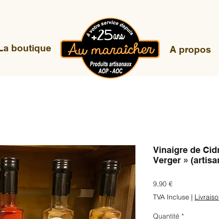
La boutique
A propos
Vinaigre de Ci
Verger » (artisa
Prix
9,90 €
TVA Incluse
|
Livrais
Quantité
*